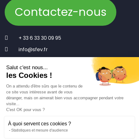
Contactez-nous
+ 33 6 33 30 09 95
info@sfev.fr
2 Rue du Moulin de Saconay - Saint-Agnan,
02330 VALLÉES-EN-CHAMPAGNE - FRANCE
Salut c'est nous...
les Cookies !
Actualités
On a attendu d'être sûrs que le contenu de
Mentions légales
ce site vous intéresse avant de vous
Protection des données
déranger, mais on aimerait bien vous accompagner pendant votre
Politique de confidentialité
visite...
C'est OK pour vous ?
À quoi servent ces cookies ?
Statistiques et mesure d'audience